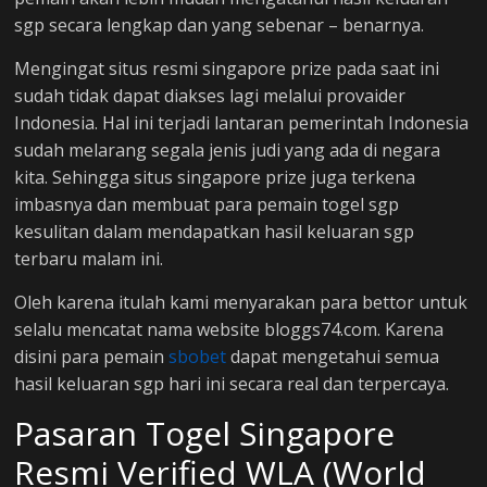
sgp secara lengkap dan yang sebenar – benarnya.
Mengingat situs resmi singapore prize pada saat ini
sudah tidak dapat diakses lagi melalui provaider
Indonesia. Hal ini terjadi lantaran pemerintah Indonesia
sudah melarang segala jenis judi yang ada di negara
kita. Sehingga situs singapore prize juga terkena
imbasnya dan membuat para pemain togel sgp
kesulitan dalam mendapatkan hasil keluaran sgp
terbaru malam ini.
Oleh karena itulah kami menyarakan para bettor untuk
selalu mencatat nama website bloggs74.com. Karena
disini para pemain
sbobet
dapat mengetahui semua
hasil keluaran sgp hari ini secara real dan terpercaya.
Pasaran Togel Singapore
Resmi Verified WLA (World