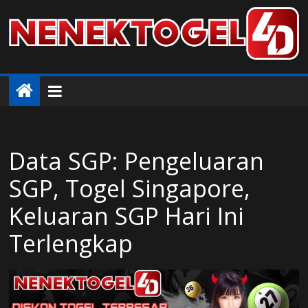
S
k
i
p
C
t
o
o
c
o
l
n
Data SGP: Pengeluaran
t
o
e
SGP, Togel Singapore,
n
Keluaran SGP Hari Ini
t
r
Terlengkap
M
a