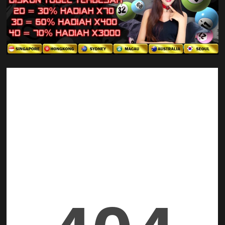
g
C
o
l
o
r
M
a
g
D
e
m
o
s
i
t